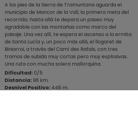
A los pies de la Sierra de Tramuntana aguarda el
municipio de Mancor de la Vall, la primera meta del
recorrido; hasta allá te depara un paseo muy
agradable con las montañas como marco del
paisaje. Una vez allí, te espera el ascenso a la ermita
de Santa Lucía y, un poco más allá, el llogaret de
Biniarroi, a través del Camí des Rafals, con tres
tramos de subida muy cortas pero muy explosivas.
Una ruta con mucha solera mallorquina.
Dificultad:
0/5
Distancia:
96 km.
Desnivel Positivo:
446 m.